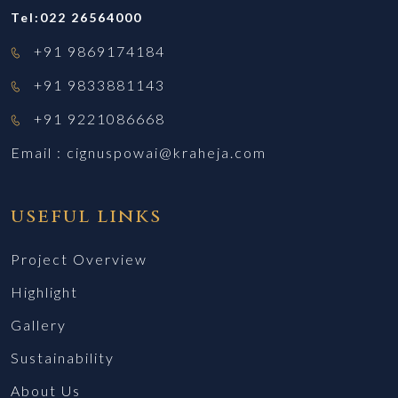
Tel:022 26564000
+91 9869174184
+91 9833881143
+91 9221086668
Email :
cignuspowai@kraheja.com
useful links
Project Overview
Highlight
Gallery
Sustainability
About Us