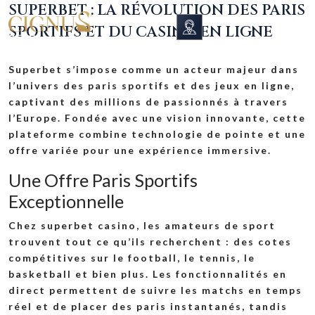
SUPERBET : LA RÉVOLUTION DES PARIS
SPORTIFS ET DU CASINO EN LIGNE
Superbet s’impose comme un acteur majeur dans
l’univers des paris sportifs et des jeux en ligne,
captivant des millions de passionnés à travers
l’Europe. Fondée avec une vision innovante, cette
plateforme combine technologie de pointe et une
offre variée pour une expérience immersive.
Une Offre Paris Sportifs
Exceptionnelle
Chez
superbet casino
, les amateurs de sport
trouvent tout ce qu’ils recherchent : des cotes
compétitives sur le football, le tennis, le
basketball et bien plus. Les fonctionnalités en
direct permettent de suivre les matchs en temps
réel et de placer des paris instantanés, tandis