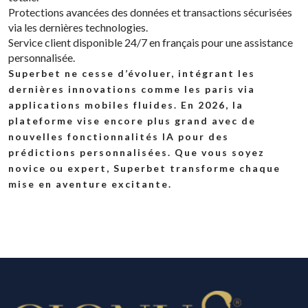
Protections avancées des données et transactions sécurisées
via les dernières technologies.
Service client disponible 24/7 en français pour une assistance
personnalisée.
Superbet ne cesse d’évoluer, intégrant les
dernières innovations comme les paris via
applications mobiles fluides. En 2026, la
plateforme vise encore plus grand avec de
nouvelles fonctionnalités IA pour des
prédictions personnalisées. Que vous soyez
novice ou expert, Superbet transforme chaque
mise en aventure excitante.