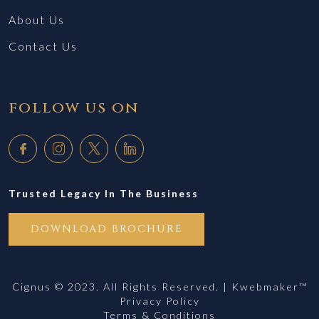
About Us
Contact Us
follow us on
Trusted Legacy In The Business
DOWNLOAD BROCHURE
Cignus © 2023. All Rights Reserved. |
Kwebmaker™
Privacy Policy
Terms & Conditions