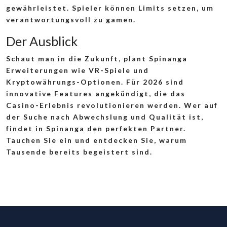
gewährleistet. Spieler können Limits setzen, um
verantwortungsvoll zu gamen.
Der Ausblick
Schaut man in die Zukunft, plant Spinanga
Erweiterungen wie VR-Spiele und
Kryptowährungs-Optionen. Für 2026 sind
innovative Features angekündigt, die das
Casino-Erlebnis revolutionieren werden. Wer auf
der Suche nach Abwechslung und Qualität ist,
findet in Spinanga den perfekten Partner.
Tauchen Sie ein und entdecken Sie, warum
Tausende bereits begeistert sind.