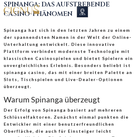
SPINANGA: DAS AUFSTREBENDE
CASINO-PHÄNOMEN
Spinanga hat sich in den letzten Jahren zu einem
der spannendsten Namen in der Welt der Online-
Unterhaltung entwickelt. Diese innovative
Plattform verbindet modernste Technologie mit
klassischen Casinospielen und bietet Spielern ein
unvergleichliches Erlebnis. Besonders beliebt ist
spinanga casino
, das mit einer breiten Palette an
Slots, Tischspielen und Live-Dealer-Optionen
überzeugt.
Warum Spinanga überzeugt
Der Erfolg von Spinanga basiert auf mehreren
Schlüsselfaktoren. Zunächst einmal punkten die
Entwickler mit einer benutzerfreundlichen
Oberfläche, die auch für Einsteiger leicht