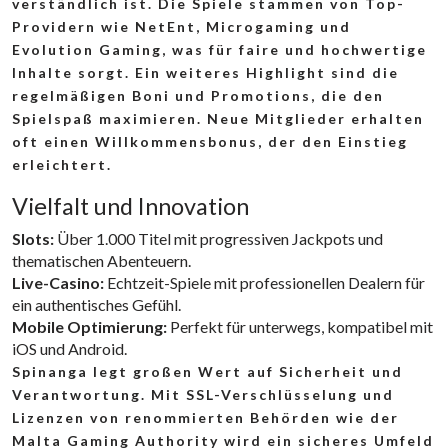
verständlich ist. Die Spiele stammen von Top-
Providern wie NetEnt, Microgaming und
Evolution Gaming, was für faire und hochwertige
Inhalte sorgt. Ein weiteres Highlight sind die
regelmäßigen Boni und Promotions, die den
Spielspaß maximieren. Neue Mitglieder erhalten
oft einen Willkommensbonus, der den Einstieg
erleichtert.
Vielfalt und Innovation
Slots:
Über 1.000 Titel mit progressiven Jackpots und
thematischen Abenteuern.
Live-Casino:
Echtzeit-Spiele mit professionellen Dealern für
ein authentisches Gefühl.
Mobile Optimierung:
Perfekt für unterwegs, kompatibel mit
iOS und Android.
Spinanga legt großen Wert auf Sicherheit und
Verantwortung. Mit SSL-Verschlüsselung und
Lizenzen von renommierten Behörden wie der
Malta Gaming Authority wird ein sicheres Umfeld