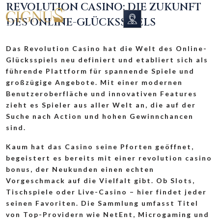
REVOLUTION CASINO: DIE ZUKUNFT
DES ONLINE-GLÜCKSSPIELS
Das Revolution Casino hat die Welt des Online-
Glücksspiels neu definiert und etabliert sich als
führende Plattform für spannende Spiele und
großzügige Angebote. Mit einer modernen
Benutzeroberfläche und innovativen Features
zieht es Spieler aus aller Welt an, die auf der
Suche nach Action und hohen Gewinnchancen
sind.
Kaum hat das Casino seine Pforten geöffnet,
begeistert es bereits mit einer
revolution casino
bonus
, der Neukunden einen echten
Vorgeschmack auf die Vielfalt gibt. Ob Slots,
Tischspiele oder Live-Casino – hier findet jeder
seinen Favoriten. Die Sammlung umfasst Titel
von Top-Providern wie NetEnt, Microgaming und