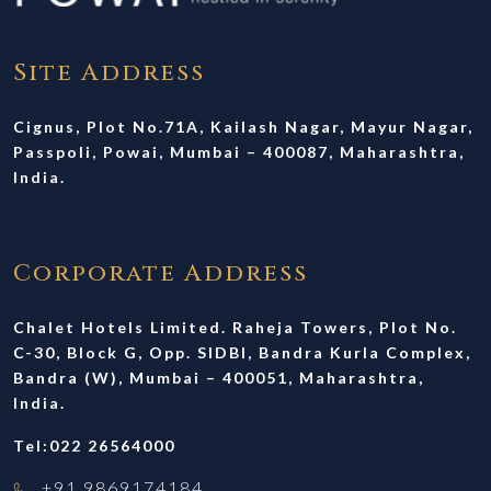
Site Address
Cignus, Plot No.71A, Kailash Nagar, Mayur Nagar,
Passpoli, Powai, Mumbai – 400087, Maharashtra,
India.
Corporate Address
Chalet Hotels Limited. Raheja Towers, Plot No.
C-30, Block G, Opp. SIDBI, Bandra Kurla Complex,
Bandra (W), Mumbai – 400051, Maharashtra,
India.
Tel:022 26564000
+91 9869174184