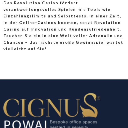
Das Revolution Casino fördert
verantwortungsvolles Spielen mit Tools wie
Einzahlungslimits und Selbsttests. In einer Zeit,
in der Online-Casinos boomen, setzt Revolution
Casino auf Innovation und Kundenzufriedenheit.
Tauchen Sie ein in eine Welt voller Adrenalin und
Chancen – das nächste große Gewinnspiel wartet
vielleicht auf Sie!