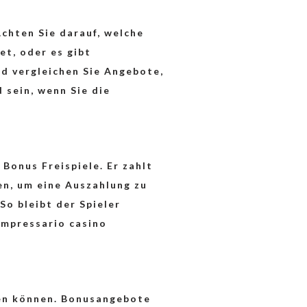
chten Sie darauf, welche
et, oder es gibt
nd vergleichen Sie Angebote,
 sein, wenn Sie die
 Bonus
Freispiele. Er zahlt
en, um eine Auszahlung zu
So bleibt der Spieler
impressario casino
eren können. Bonusangebote