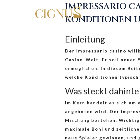
IMPRESSARIO C
PROJECT OVERVIEW
KONDITIONEN 
Einleitung
Der impressario casino wil
Casino-Welt. Er soll neuen 
ermöglichen. In diesem Beit
welche Konditionen typisch 
Was steckt dahinte
Im Kern handelt es sich um 
angeboten wird. Der impres
Mischung bestehen. Wichtig
maximale Boni und zeitliche
neue Spieler gewinnen, und g