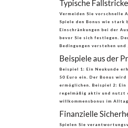
Typische Fallstrick
Vermeiden Sie vorschnelle A
Spiele den Bonus wie stark b
Einschränkungen bei der Aus
bevor Sie sich festlegen. D
Bedingungen verstehen und 
Beispiele aus der Pr
Beispiel 1: Ein Neukunde er
50 Euro ein. Der Bonus wird
ermöglichen. Beispiel 2: Ein
regelmäßig aktiv und nutzt 
willkommensbonus im Alltag
Finanzielle Sicher
Spielen Sie verantwortungsv