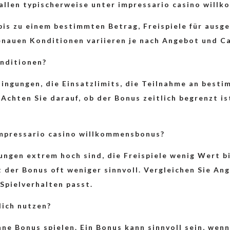
allen typischerweise unter impressario casino will
is zu einem bestimmten Betrag, Freispiele für ausge
enauen Konditionen variieren je nach Angebot und Ca
onditionen?
ingungen, die Einsatzlimits, die Teilnahme an besti
Achten Sie darauf, ob der Bonus zeitlich begrenzt is
mpressario casino willkommensbonus?
gen extrem hoch sind, die Freispiele wenig Wert b
t der Bonus oft weniger sinnvoll. Vergleichen Sie An
 Spielverhalten passt.
lich nutzen?
ne Bonus spielen. Ein Bonus kann sinnvoll sein, wenn 