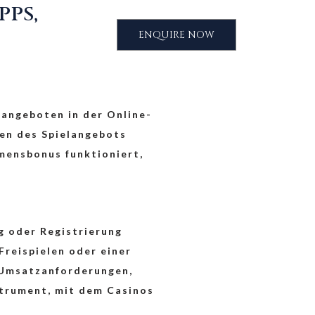
PPS,
ENQUIRE NOW
ITY
ABOUT US
angeboten in der Online-
nen des Spielangebots
mmensbonus funktioniert,
g oder Registrierung
reispielen oder einer
, Umsatzanforderungen,
strument, mit dem Casinos