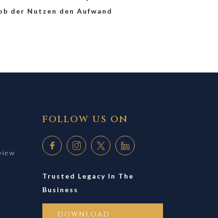
 ob der Nutzen den Aufwand
follow us on
view
Trusted Legacy In The
Business
y
DOWNLOAD