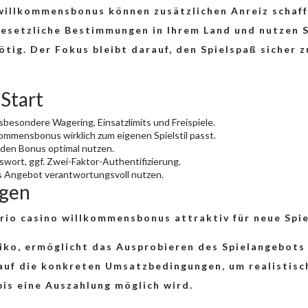
willkommensbonus können zusätzlichen Anreiz schaffe
 gesetzliche Bestimmungen in Ihrem Land und nutzen S
tig. Der Fokus bleibt darauf, den Spielspaß sicher z
Start
besondere Wagering, Einsatzlimits und Freispiele.
kommensbonus wirklich zum eigenen Spielstil passt.
l den Bonus optimal nutzen.
wort, ggf. Zwei-Faktor-Authentifizierung.
s Angebot verantwortungsvoll nutzen.
agen
io casino willkommensbonus attraktiv für neue Spie
iko, ermöglicht das Ausprobieren des Spielangebots 
auf die konkreten Umsatzbedingungen, um realistisc
bis eine Auszahlung möglich wird.