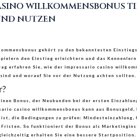
ASINO WILLKOMMENSBONUS TI
HIGHLIGHTS
LOCATION
GALLERY
SUSTAINABIL
UND NUTZEN
lkommensbonus gehört zu den bekanntesten Einstiegs
Spielern den Einstieg erleichtern und das Kennenler
rag erfahren Sie, wie der impressario casino willko
sind und worauf Sie vor der Nutzung achten sollten.
r?
einen Bonus, der Neukunden bei der ersten Einzahlun
sario casino willkommensbonus kann aus Bonusgeld, F
 ist, die Bedingungen zu prüfen: Mindesteinzahlung
 Fristen. So funktioniert der Bonus als Marketingin
leichzeitig erhalten Sie eine bessere Startposition.