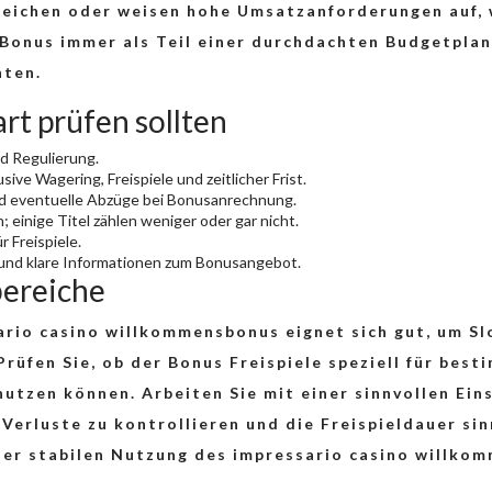
reichen oder weisen hohe Umsatzanforderungen auf, 
 Bonus immer als Teil einer durchdachten Budgetplan
hten.
rt prüfen sollten
nd Regulierung.
ve Wagering, Freispiele und zeitlicher Frist.
nd eventuelle Abzüge bei Bonusanrechnung.
einige Titel zählen weniger oder gar nicht.
 Freispiele.
und klare Informationen zum Bonusangebot.
bereiche
ario casino willkommensbonus eignet sich gut, um Sl
Prüfen Sie, ob der Bonus Freispiele speziell für bes
nutzen können. Arbeiten Sie mit einer sinnvollen Ein
Verluste zu kontrollieren und die Freispieldauer sin
einer stabilen Nutzung des impressario casino willko