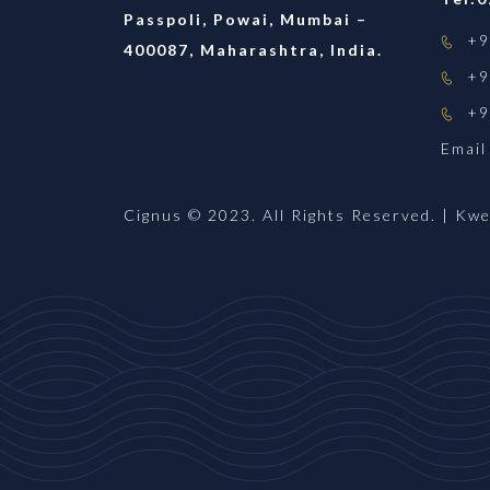
Passpoli, Powai, Mumbai –
+9
400087, Maharashtra, India.
+9
+9
Email
Cignus © 2023. All Rights Reserved. |
Kwe