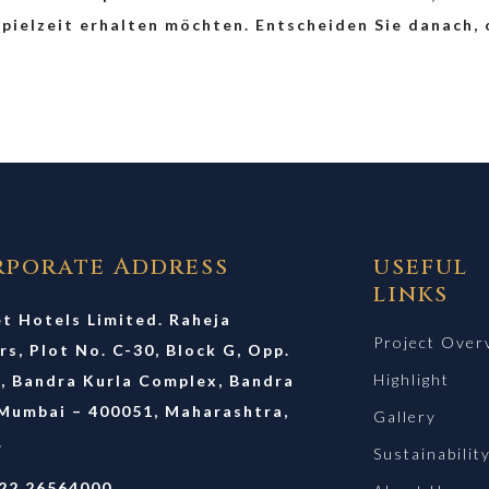
pielzeit erhalten möchten. Entscheiden Sie danach,
porate Address
useful
links
t Hotels Limited. Raheja
Project Over
s, Plot No. C-30, Block G, Opp.
Highlight
, Bandra Kurla Complex, Bandra
 Mumbai – 400051, Maharashtra,
Gallery
.
Sustainabilit
022 26564000