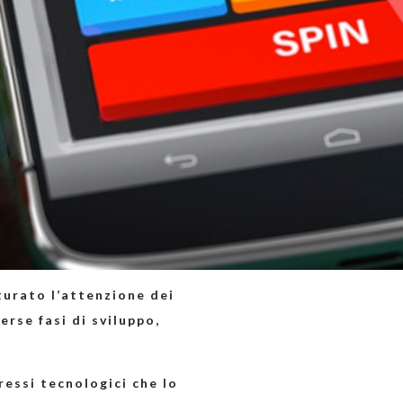
turato l’attenzione dei
rse fasi di sviluppo,
ressi tecnologici che lo