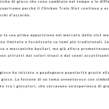
iche di gioco che sono cambiate nel tempo e le diffe
copriremo perché il Chicken Train Slot continua a es
ochi d’azzardo.
to la sua prima apparizione nel mercato delle slot ma
ano limitate e focalizzate su temi più tradizionali. L
ce e meccaniche basilari, ma già allora promettevan
ano attratti dai colori vivaci e dai suoni accattivant
 gioco ha iniziato a guadagnare popolarità grazie all
gioco. La fusione di un tema avventuroso con simboli
to tra i giocatori, che cercavano un’esperienza di gi
i