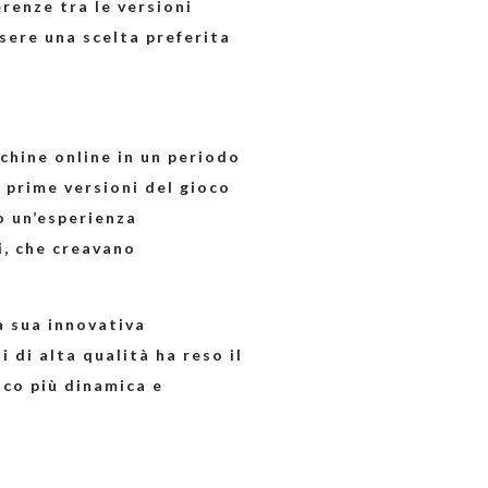
renze tra le versioni
sere una scelta preferita
chine online in un periodo
e prime versioni del gioco
o un’esperienza
i, che creavano
a sua innovativa
 di alta qualità ha reso il
oco più dinamica e