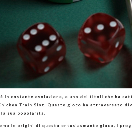
è in costante evoluzione, e uno dei titoli che ha cat
Chicken Train Slot
. Questo gioco ha attraversato dive
la sua popolarità.
emo le origini di questo entusiasmante gioco, i prog