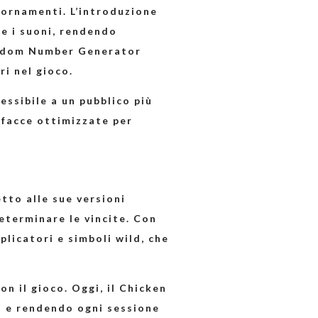
giornamenti. L’introduzione
 e i suoni, rendendo
Random Number Generator
ri nel gioco.
cessibile a un pubblico più
rfacce ottimizzate per
tto alle sue versioni
determinare le vincite. Con
plicatori e simboli wild, che
n il gioco. Oggi, il Chicken
ri e rendendo ogni sessione