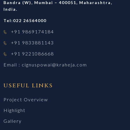
Bandra (W), Mumbai – 400051, Maharashtra,
India.
Tel:022 26564000
+91 9869174184
+91 9833881143
+91 9221086668
Email :
cignuspowai@kraheja.com
useful links
Project Overview
Highlight
Gallery