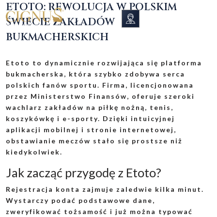
ETOTO: REWOLUCJA W POLSKIM
ŚWIECIE ZAKŁADÓW
BUKMACHERSKICH
Etoto to dynamicznie rozwijająca się platforma
bukmacherska, która szybko zdobywa serca
polskich fanów sportu. Firma, licencjonowana
przez Ministerstwo Finansów, oferuje szeroki
wachlarz zakładów na piłkę nożną, tenis,
koszykówkę i e-sporty. Dzięki intuicyjnej
aplikacji mobilnej i stronie internetowej,
obstawianie meczów stało się prostsze niż
kiedykolwiek.
Jak zacząć przygodę z Etoto?
Rejestracja konta zajmuje zaledwie kilka minut.
Wystarczy podać podstawowe dane,
zweryfikować tożsamość i już można typować