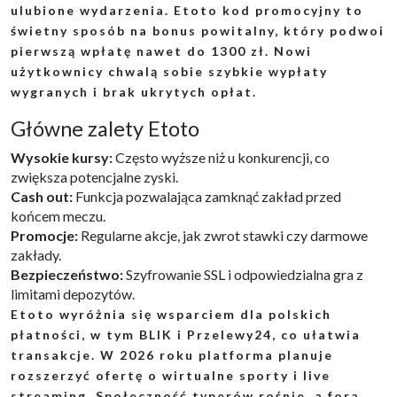
ulubione wydarzenia.
Etoto kod promocyjny
to
świetny sposób na bonus powitalny, który podwoi
pierwszą wpłatę nawet do 1300 zł. Nowi
użytkownicy chwalą sobie szybkie wypłaty
wygranych i brak ukrytych opłat.
Główne zalety Etoto
Wysokie kursy:
Często wyższe niż u konkurencji, co
zwiększa potencjalne zyski.
Cash out:
Funkcja pozwalająca zamknąć zakład przed
końcem meczu.
Promocje:
Regularne akcje, jak zwrot stawki czy darmowe
zakłady.
Bezpieczeństwo:
Szyfrowanie SSL i odpowiedzialna gra z
limitami depozytów.
Etoto wyróżnia się wsparciem dla polskich
płatności, w tym BLIK i Przelewy24, co ułatwia
transakcje. W 2026 roku platforma planuje
rozszerzyć ofertę o wirtualne sporty i live
streaming. Społeczność typerów rośnie, a fora