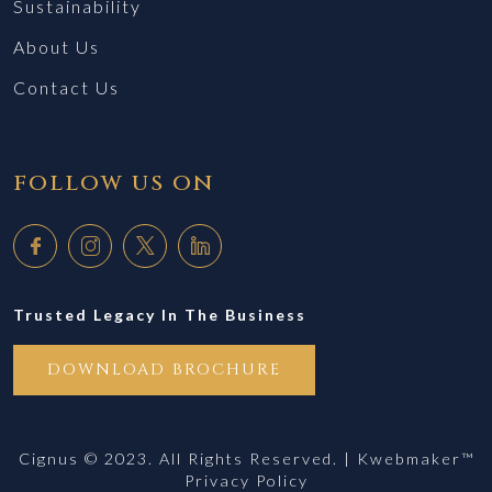
Sustainability
About Us
Contact Us
follow us on
Trusted Legacy In The Business
DOWNLOAD BROCHURE
Cignus © 2023. All Rights Reserved. |
Kwebmaker™
Privacy Policy