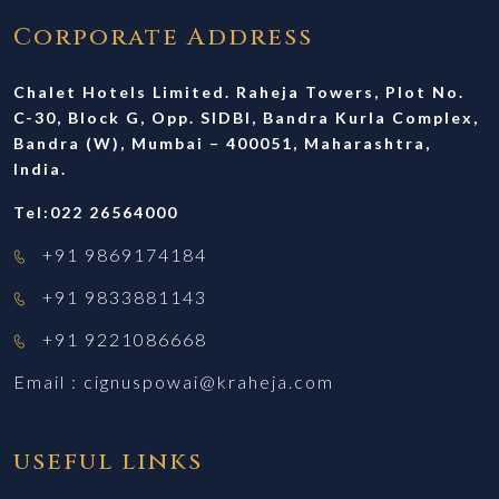
Corporate Address
Chalet Hotels Limited. Raheja Towers, Plot No.
C-30, Block G, Opp. SIDBI, Bandra Kurla Complex,
Bandra (W), Mumbai – 400051, Maharashtra,
India.
Tel:022 26564000
+91 9869174184
+91 9833881143
+91 9221086668
Email :
cignuspowai@kraheja.com
useful links